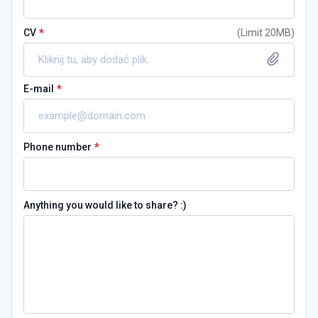
*
CV
(
Limit 20MB
)
Kliknij tu, aby dodać plik.
*
E-mail
*
Phone number
Anything you would like to share? :)