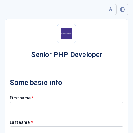
A
Senior PHP Developer
Some basic info
*
First name
*
Last name